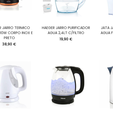
R JARRO TERMICO
HAEGER JARRO PURIFICADOR
JATA J
200W CORPO INOX E
AGUA 2,4LT C/FILTRO
AGUA F
PRETO
19,90 €
KREA GRELHADOR
PHILIPS BODYGR
38,90 €
PLACAS 2000W
APARADOR CORPO
278X170MM CORPO
AUT.120MIN
INOX
68,90 €
34,90 €
KREA GRELHADOR
KREA LIQUIDIFICA
PLACAS 2400W
1200W COPO VID
295X230MM CORPO
1,5LT 2VEL+PULSE 
INOX
34,90 €
59,90 €
KREA VARINHA 1200W PE
KREA ESPREMEDOR