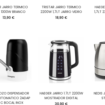
INOX XXL (27CM)
300W COM BRAÇ
PRESSAO ANTI PI
R JARRO TERMICO
TRISTAR JARRO TERMICO
HAEGE
37,90 €
T 1300W BRANCO
2200W 1,7LT JARRO VIDRO
1,7LT 
34,90 €
13,90 €
18,90 €
OZO DISPENSADOR
HAEGER JARRO 1.7LT 2200W
NEDIS 
UTOMATICO 2ADAP
MOSTRADOR DIGITAL
ST
 C BOCAL INOX
30,90 €