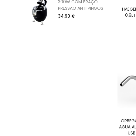
CM)
300W COM BRAÇO
PRESSAO ANTI PINGOS
HAEGE
0.9L
34,90 €
ORBEG
AGUA A
USB