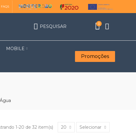
FAQS
0
PESQUISAR
MOBILE
Promoções
 Água
trando 1-20 de 32 item(s)
20
Selecionar