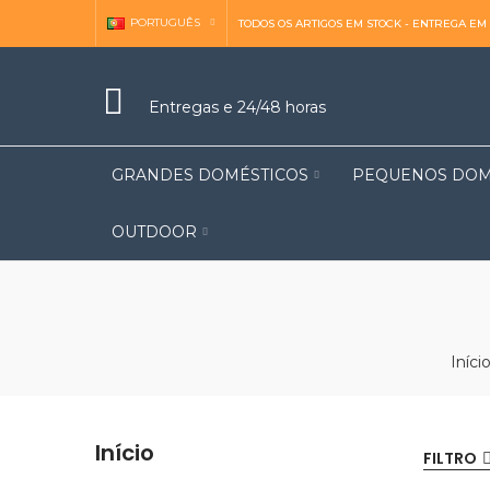
PORTUGUÊS
TODOS OS ARTIGOS EM STOCK - ENTREGA EM 
Entregas e 24/48 horas
GRANDES DOMÉSTICOS
PEQUENOS DOM
OUTDOOR
Iníci
Início
FILTRO