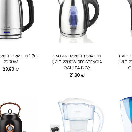
ARRO TERMICO 1.7LT
HAEGER JARRO TERMICO
HAEGE
2200W
1,7LT 2200W RESISTENCIA
1,7LT 
OCULTA INOX
O
28,90 €
21,90 €