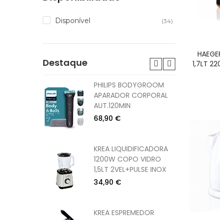
Disponível
(34)
HAEGE
Destaque
1,7LT 2
DOR
PHILIPS BODYGROOM
W
APARADOR CORPORAL
CORPO
AUT.120MIN
68,90 €
DOR
KREA LIQUIDIFICADORA
W
1200W COPO VIDRO
CORPO
1,5LT 2VEL+PULSE INOX
34,90 €
1200W PE
KREA ESPREMEDOR