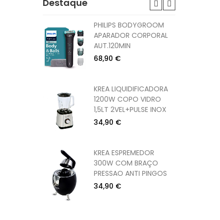
Destaque
DOR
PHILIPS BODYGROOM
W
APARADOR CORPORAL
CORPO
AUT.120MIN
68,90 €
DOR
KREA LIQUIDIFICADORA
W
1200W COPO VIDRO
CORPO
1,5LT 2VEL+PULSE INOX
34,90 €
1200W PE
KREA ESPREMEDOR
CM)
300W COM BRAÇO
PRESSAO ANTI PINGOS
34,90 €