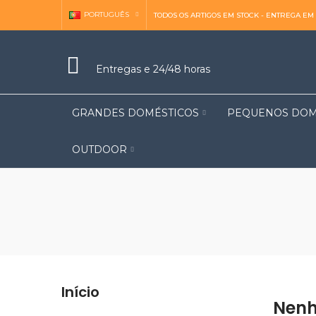
PORTUGUÊS
TODOS OS ARTIGOS EM STOCK - ENTREGA EM 
Entregas e 24/48 horas
GRANDES DOMÉSTICOS
PEQUENOS DOM
OUTDOOR
Início
Nenh