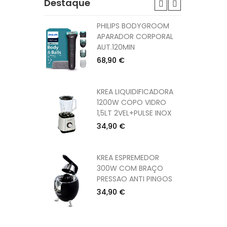
Destaque
DOR
PHILIPS BODYGROOM
W
APARADOR CORPORAL
CORPO
AUT.120MIN
68,90 €
DOR
KREA LIQUIDIFICADORA
W
1200W COPO VIDRO
CORPO
1,5LT 2VEL+PULSE INOX
34,90 €
1200W PE
KREA ESPREMEDOR
CM)
300W COM BRAÇO
PRESSAO ANTI PINGOS
34,90 €