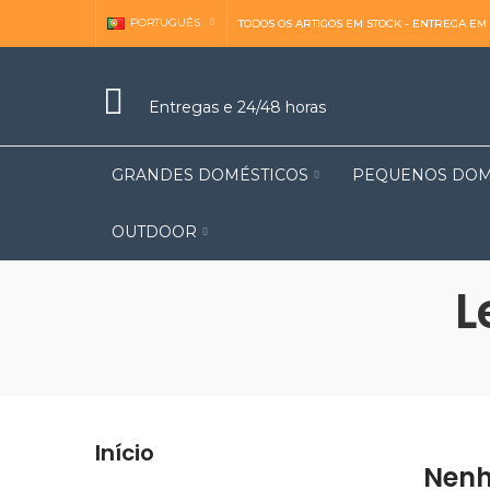
PORTUGUÊS
TODOS OS ARTIGOS EM STOCK - ENTREGA EM 
Entregas e 24/48 horas
GRANDES DOMÉSTICOS
PEQUENOS DOM
OUTDOOR
L
Início
Nenh