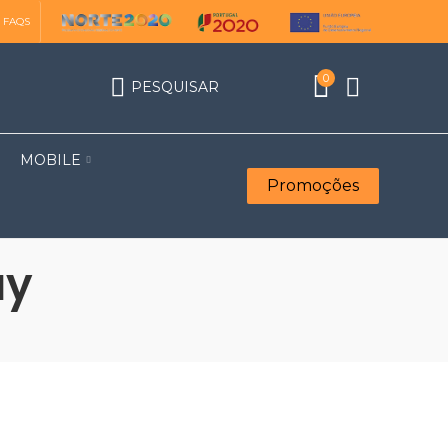
FAQS
0
PESQUISAR
MOBILE
Promoções
ay