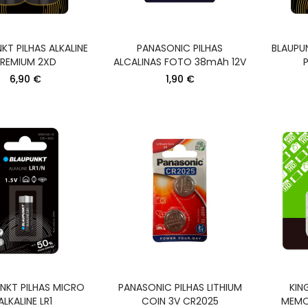
KT PILHAS ALKALINE
PANASONIC PILHAS
BLAUPUN
REMIUM 2XD
ALCALINAS FOTO 38mAh 12V
6,90 €
1,90 €
KREA GRELHADOR
PHILIPS BODYGR
PLACAS 2000W
APARADOR CORPO
278X170MM CORPO
AUT.120MIN
INOX
68,90 €
34,90 €
NKT PILHAS MICRO
PANASONIC PILHAS LITHIUM
KIN
ALKALINE LR1
COIN 3V CR2025
MEMO