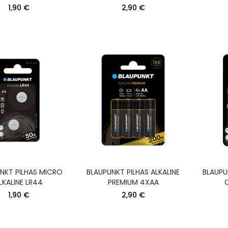
KREA GRELHADOR
KREA LIQUIDIFICA
1,90 €
2,90 €
PLACAS 2400W
1200W COPO VID
295X230MM CORPO
1,5LT 2VEL+PULSE 
INOX
34,90 €
59,90 €
KREA VARINHA 1200W PE
KREA ESPREMEDOR
INOX XXL (27CM)
300W COM BRAÇ
PRESSAO ANTI PI
37,90 €
34,90 €
NKT PILHAS MICRO
BLAUPUNKT PILHAS ALKALINE
BLAUPU
LKALINE LR44
PREMIUM 4XAA
1,90 €
2,90 €