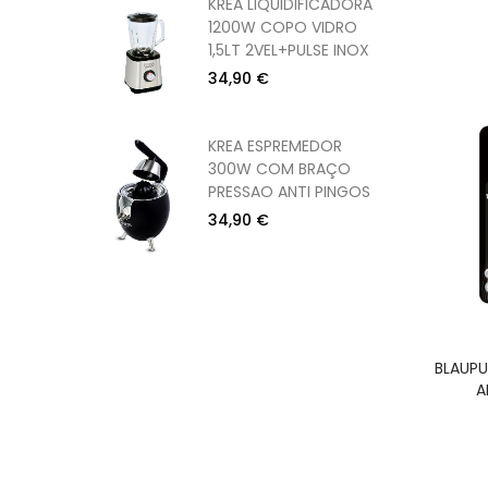
DOR
KREA LIQUIDIFICADORA
W
1200W COPO VIDRO
CORPO
1,5LT 2VEL+PULSE INOX
34,90 €
1200W PE
KREA ESPREMEDOR
CM)
300W COM BRAÇO
PRESSAO ANTI PINGOS
34,90 €
BLAUPU
A