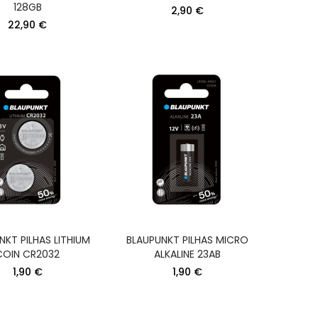
DORA
128GB
2,90 €
RO
22,90 €
INOX
O
NGOS
NKT PILHAS LITHIUM
BLAUPUNKT PILHAS MICRO
COIN CR2032
ALKALINE 23AB
1,90 €
1,90 €