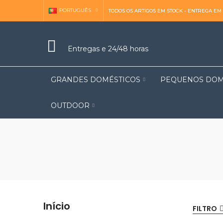
PORTUGUÊS
TODOS OS ARTIGOS EM STOCK - ENTREGA EM 
Entregas e 24/48 horas
GRANDES DOMÉSTICOS
PEQUENOS DOM
OUTDOOR
Início
FILTRO