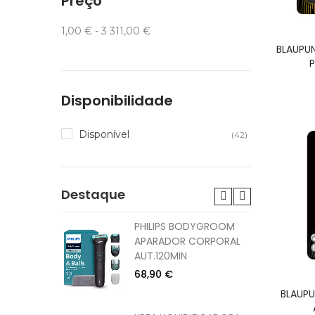
Preço
1,00 € - 3 311,00 €
BLAUPUN
P
Disponibilidade
Disponível
(42)
Destaque
DOR
PHILIPS BODYGROOM
W
APARADOR CORPORAL
CORPO
AUT.120MIN
68,90 €
BLAUPU